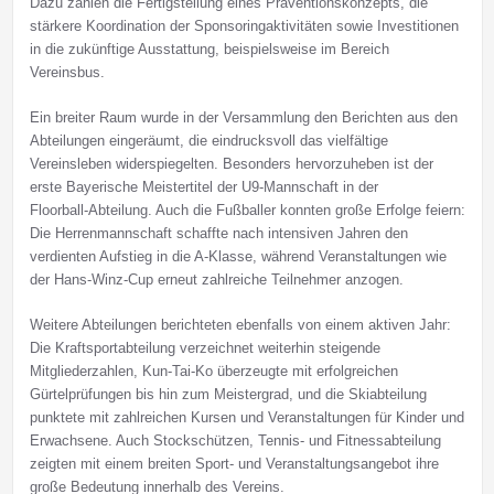
Dazu zählen die Fertigstellung eines Präventionskonzepts, die
stärkere Koordination der Sponsoringaktivitäten sowie Investitionen
in die zukünftige Ausstattung, beispielsweise im Bereich
Vereinsbus.
Ein breiter Raum wurde in der Versammlung den Berichten aus den
Abteilungen eingeräumt, die eindrucksvoll das vielfältige
Vereinsleben widerspiegelten. Besonders hervorzuheben ist der
erste Bayerische Meistertitel der U9‑Mannschaft in der
Floorball‑Abteilung. Auch die Fußballer konnten große Erfolge feiern:
Die Herrenmannschaft schaffte nach intensiven Jahren den
verdienten Aufstieg in die A‑Klasse, während Veranstaltungen wie
der Hans‑Winz‑Cup erneut zahlreiche Teilnehmer anzogen.
Weitere Abteilungen berichteten ebenfalls von einem aktiven Jahr:
Die Kraftsportabteilung verzeichnet weiterhin steigende
Mitgliederzahlen, Kun‑Tai‑Ko überzeugte mit erfolgreichen
Gürtelprüfungen bis hin zum Meistergrad, und die Skiabteilung
punktete mit zahlreichen Kursen und Veranstaltungen für Kinder und
Erwachsene. Auch Stockschützen, Tennis- und Fitnessabteilung
zeigten mit einem breiten Sport- und Veranstaltungsangebot ihre
große Bedeutung innerhalb des Vereins.