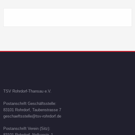
TSV Rohrdorf-Thansau e.V.
Postanschrift Geschäftsstelle:
83101 Rohrdorf, Taubenstrasse 7
geschaeftsstelle@tsv-rohrdorf.de
Postanschrift Verein (Sitz):
83101 Rohrdorf, Nelkenstr. 1