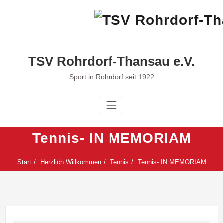
Zum
Inhalt
springen
TSV Rohrdorf-Thansau e.V.
Sport in Rohrdorf seit 1922
Tennis- IN MEMORIAM
Start
Herzlich Willkommen
Tennis
Tennis- IN MEMORIAM