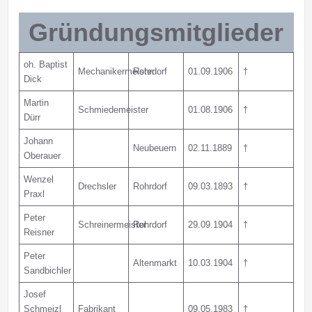
Gründungsmitglieder
oh. Baptist
Mechanikermeister
Rohrdorf
01.09.1906
†
Dick
Martin
Schmiedemeister
01.08.1906
†
Dürr
Johann
Neubeuern
02.11.1889
†
Oberauer
Wenzel
Drechsler
Rohrdorf
09.03.1893
†
Praxl
Peter
Schreinermeister
Rohrdorf
29.09.1904
†
Reisner
Peter
Altenmarkt
10.03.1904
†
Sandbichler
Josef
Schmeizl
Fabrikant
09.05.1983
†