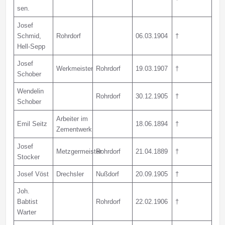
sen.
Josef
Schmid,
Rohrdorf
06.03.1904
†
Hell-Sepp
Josef
Werkmeister
Rohrdorf
19.03.1907
†
Schober
Wendelin
Rohrdorf
30.12.1905
†
Schober
Arbeiter im
Emil Seitz
18.06.1894
†
Zementwerk
Josef
Metzgermeister
Rohrdorf
21.04.1889
†
Stocker
Josef Vöst
Drechsler
Nußdorf
20.09.1905
†
Joh.
Babtist
Rohrdorf
22.02.1906
†
Warter