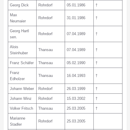
Georg Dick
Rohrdorf
05.01.1986
†
Max
Rohrdorf
31.01.1986
†
Neumaier
Georg Hartl
Rohrdorf
07.04.1989
†
sen.
Alois
Thansau
07.04.1989
†
Steinhuber
Franz Schäfer
Thansau
05.02.1990
†
Franz
Thansau
16.04.1993
†
Edholzer
Johann Weber
Rohrdorf
26.03.1999
†
Johann Winz
Rohrdorf
15.03.2002
†
Volker Fritsch
Thansau
25.03.2005
†
Marianne
Rohrdorf
25.03.2005
Stadler