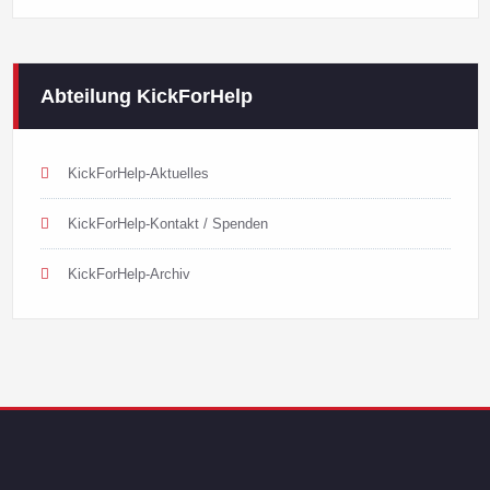
Abteilung KickForHelp
KickForHelp-Aktuelles
KickForHelp-Kontakt / Spenden
KickForHelp-Archiv