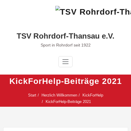
Zum
Inhalt
springen
TSV Rohrdorf-Thansau e.V.
Sport in Rohrdorf seit 1922
KickForHelp-Beiträge 2021
Start
Herzlich Willkommen
KickForHelp
KickForHelp-Beiträge 2021