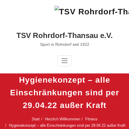
Zum
Inhalt
springen
TSV Rohrdorf-Thansau e.V.
Sport in Rohrdorf seit 1922
Hygienekonzept – alle
Einschränkungen sind per
29.04.22 außer Kraft
Start
Herzlich Willkommen
Fitness
Hygienekonzept – alle Einschränkungen sind per 29.04.22 außer Kraft